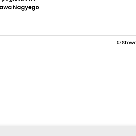
sława Nagyego
© Stowar
2026-08-08