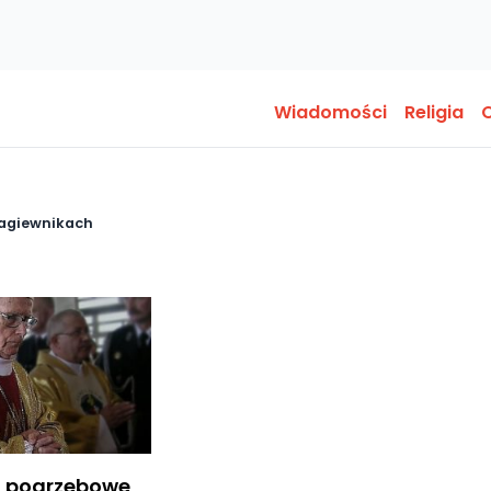
Wiadomości
Religia
O
łagiewnikach
i pogrzebowe