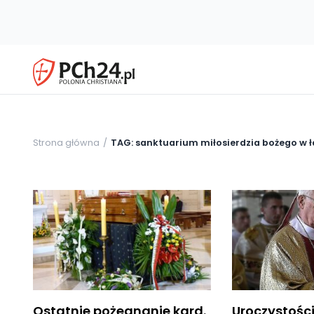
Strona główna
TAG: sanktuarium miłosierdzia bożego w 
Ostatnie pożegnanie kard.
Uroczystośc