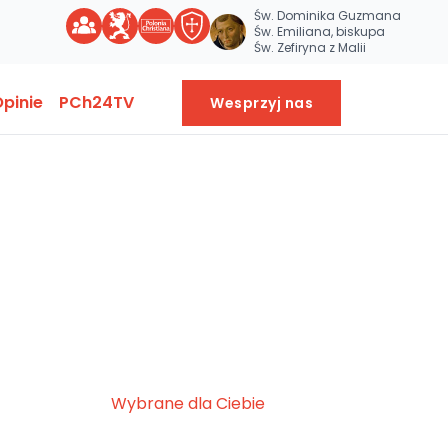
Św. Dominika Guzmana
Św. Emiliana, biskupa
Św. Zefiryna z Malii
pinie
PCh24TV
Wesprzyj nas
Wybrane dla Ciebie