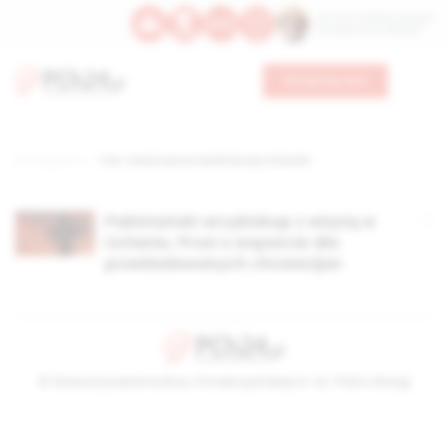
Św. Hormizdasa, papieża
Bł. Oktawiana, biskupa
Wesprzyj nas
Strona główna
TAG: Sanktuarium Matki Bożej Licheński
Pakistański arcybiskup z wizytą w
Licheniu. Prosi o wsparcie dla
prześladowanych chrześcijan
© Stowarzyszenie Kultury Chrześcijańskiej im. ks. Piotra Skargi
2026-08-06 23:39:49