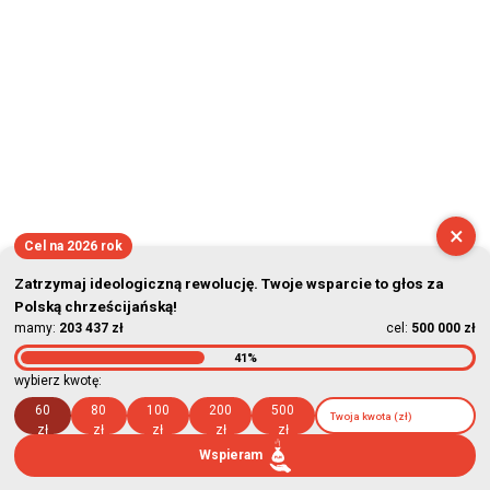
×
Cel na 2026 rok
Zatrzymaj ideologiczną rewolucję. Twoje wsparcie to głos za
Polską chrześcijańską!
mamy:
203 437 zł
cel:
500 000 zł
41%
wybierz kwotę:
60
80
100
200
500
zł
zł
zł
zł
zł
Wspieram