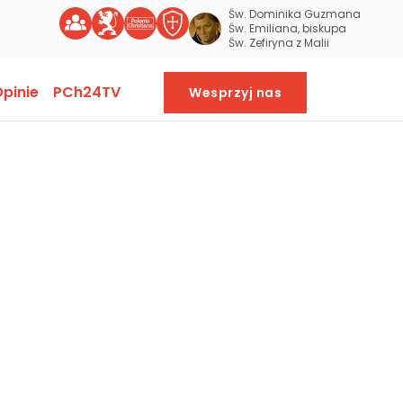
Św. Dominika Guzmana
Św. Emiliana, biskupa
Św. Zefiryna z Malii
pinie
PCh24TV
Wesprzyj nas