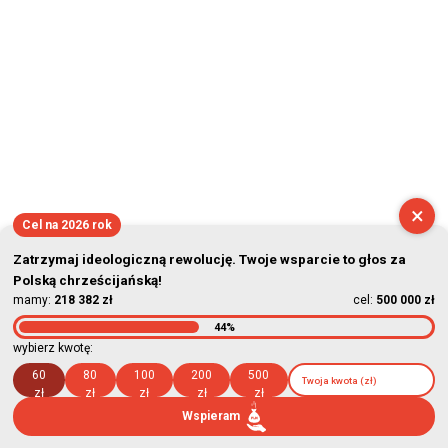
×
Cel na 2026 rok
Zatrzymaj ideologiczną rewolucję. Twoje wsparcie to głos za
Polską chrześcijańską!
mamy:
218 382 zł
cel:
500 000 zł
44%
wybierz kwotę:
60
80
100
200
500
zł
zł
zł
zł
zł
Wspieram