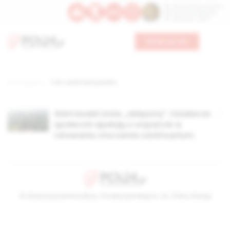
Św. Dominika Guzmana
Św. Emiliana, biskupa
Św. Zefiryna z Malii
Wesprzyj nas
Strona główna
TAG: sanktuaria polskie
Gietrzwałd znów „oblężony”. Działacze
społeczni apelują o wsparcie w
ratowaniu otoczenia sanktuarium
© Stowarzyszenie Kultury Chrześcijańskiej im. ks. Piotra Skargi
2026-08-08 03:42:15