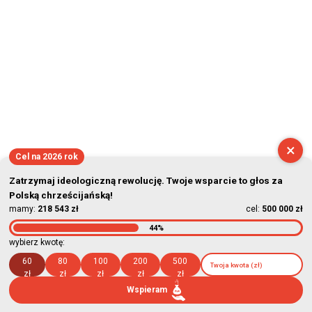
×
Cel na 2026 rok
Zatrzymaj ideologiczną rewolucję. Twoje wsparcie to głos za
Polską chrześcijańską!
mamy:
218 543 zł
cel:
500 000 zł
44%
wybierz kwotę:
60
80
100
200
500
zł
zł
zł
zł
zł
Wspieram