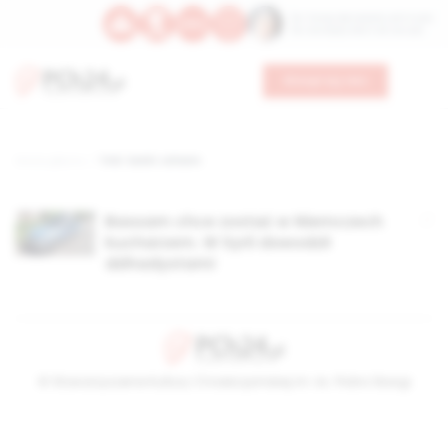
Św. Teresy Benedykty od Krzyża
Św. Kandydy Marii od Jezusa
Wesprzyj nas
Strona główna
TAG: Sankt Johann
Bassam chce zostać w Niemczech
kucharzem. W Syrii dowodził
dżihadystami
© Stowarzyszenie Kultury Chrześcijańskiej im. ks. Piotra Skargi
2026-08-09 12:35:08