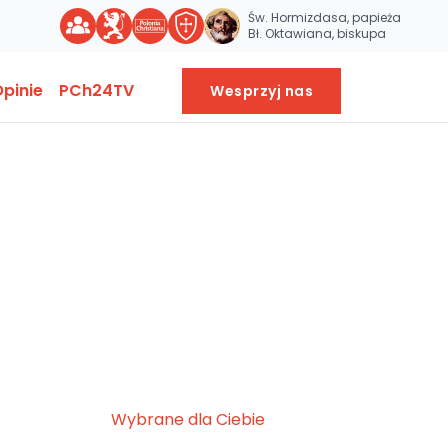
Św. Hormizdasa, papieża
Bł. Oktawiana, biskupa
pinie
PCh24TV
Wesprzyj nas
Wybrane dla Ciebie