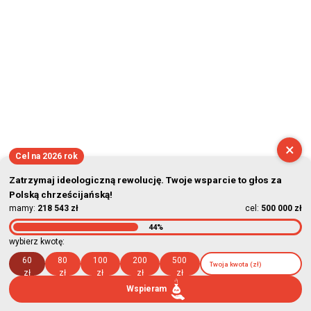
×
Cel na 2026 rok
Zatrzymaj ideologiczną rewolucję. Twoje wsparcie to głos za
Polską chrześcijańską!
mamy:
218 543 zł
cel:
500 000 zł
44%
wybierz kwotę:
60
80
100
200
500
zł
zł
zł
zł
zł
Wspieram