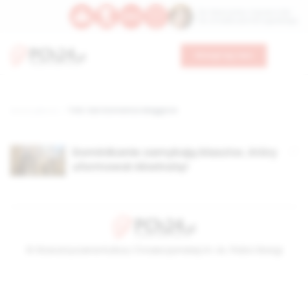
Św. Wawrzyńca, męczennika
Św. Amadeusza Portugalskiego
Wesprzyj nas
Strona główna
TAG: San Domenico Maggiore
Dominikanie zamykają klasztor, który
uformował Akwinatę!
© Stowarzyszenie Kultury Chrześcijańskiej im. ks. Piotra Skargi
2026-08-10 05:15:42