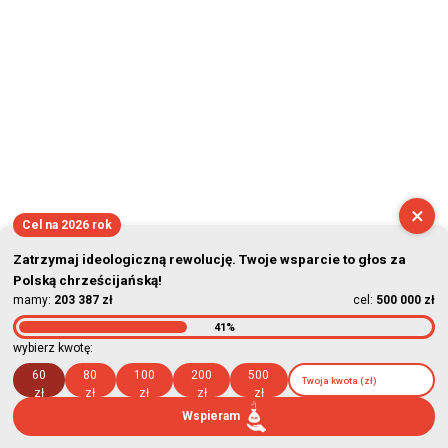
×
Cel na 2026 rok
Zatrzymaj ideologiczną rewolucję. Twoje wsparcie to głos za
Polską chrześcijańską!
mamy:
203 387 zł
cel:
500 000 zł
41%
wybierz kwotę:
60
80
100
200
500
zł
zł
zł
zł
zł
Wspieram