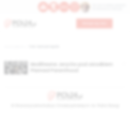
Św. Hormizdasa, papieża
Bł. Oktawiana, biskupa
Wesprzyj nas
Strona główna
TAG: Samuel Aquila
Modlitewne Jerycho pod ośrodkiem
Planned Parenthood
© Stowarzyszenie Kultury Chrześcijańskiej im. ks. Piotra Skargi
2026-08-06 21:42:43