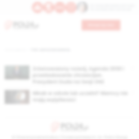
Św. Teresy Benedykty od Krzyża
Św. Kandydy Marii od Jezusa
Wesprzyj nas
Strona główna
TAG: samostanowienie,
Zrównoważony rozwój, Agenda 2030 i
prześladowanie chrześcijan.
Prezydent Duda na Sesji ONZ
Nikab w szkole lub uczelni? Niemcy nie
mają wątpliwości
© Stowarzyszenie Kultury Chrześcijańskiej im. ks. Piotra Skargi