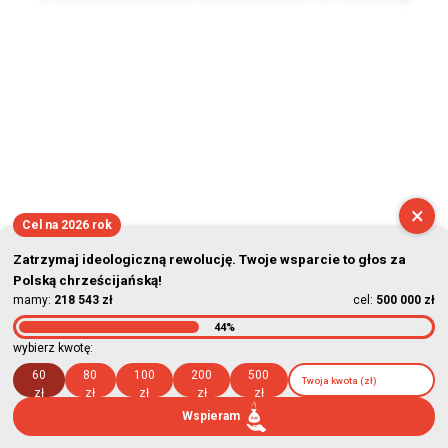
2026-08-09 06:14:31
×
Cel na 2026 rok
Zatrzymaj ideologiczną rewolucję. Twoje wsparcie to głos za
Polską chrześcijańską!
mamy:
218 543 zł
cel:
500 000 zł
44%
wybierz kwotę:
60
80
100
200
500
zł
zł
zł
zł
zł
Wspieram