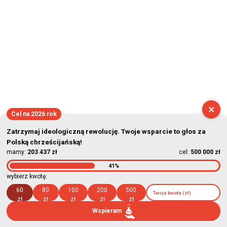
×
Cel na 2026 rok
Zatrzymaj ideologiczną rewolucję. Twoje wsparcie to głos za
Polską chrześcijańską!
mamy:
203 437 zł
cel:
500 000 zł
41%
wybierz kwotę:
60
80
100
200
500
zł
zł
zł
zł
zł
Wspieram