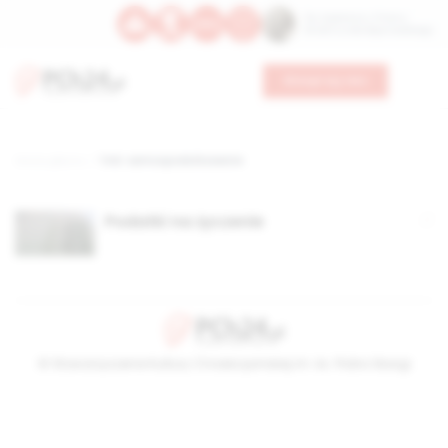
Św. Kajetana z Thieny
Bł. Edmunda Bojanowskiego
Wesprzyj nas
Strona główna
TAG: samoopodatkowanie
Podatki na życzenie
© Stowarzyszenie Kultury Chrześcijańskiej im. ks. Piotra Skargi
2026-08-07 04:05:05