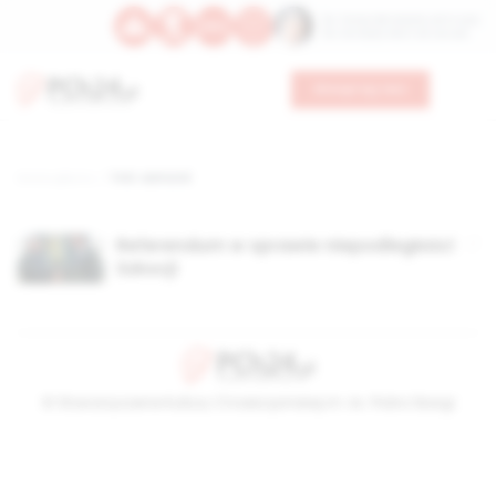
Św. Teresy Benedykty od Krzyża
Św. Kandydy Marii od Jezusa
Wesprzyj nas
Strona główna
TAG: samond
Referendum w sprawie niepodległości
Szkocji
© Stowarzyszenie Kultury Chrześcijańskiej im. ks. Piotra Skargi
2026-08-09 10:13:54