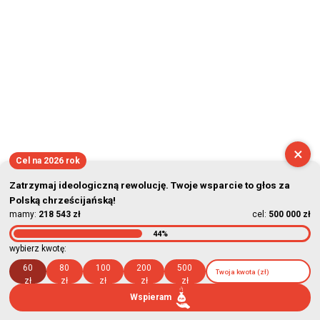
×
Cel na 2026 rok
Zatrzymaj ideologiczną rewolucję. Twoje wsparcie to głos za
Polską chrześcijańską!
mamy:
218 543 zł
cel:
500 000 zł
44%
wybierz kwotę:
60
80
100
200
500
zł
zł
zł
zł
zł
Wspieram