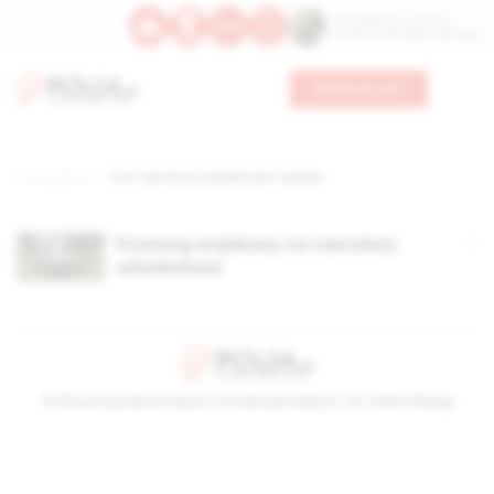
Św. Kajetana z Thieny
Bł. Edmunda Bojanowskiego
Wesprzyj nas
Strona główna
TAG: samoloty szkoleniowo-bojowe
Przetarg wojskowy na samoloty
szkoleniowe
© Stowarzyszenie Kultury Chrześcijańskiej im. ks. Piotra Skargi
2026-08-07 06:24:43