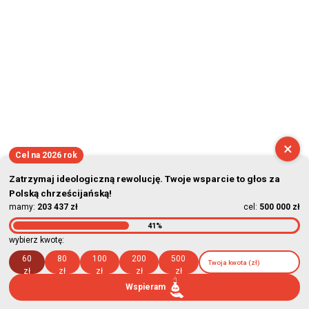
×
Cel na 2026 rok
Zatrzymaj ideologiczną rewolucję. Twoje wsparcie to głos za
Polską chrześcijańską!
mamy:
203 437 zł
cel:
500 000 zł
41%
wybierz kwotę:
60
80
100
200
500
zł
zł
zł
zł
zł
Wspieram