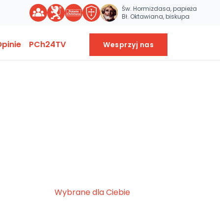
Św. Hormizdasa, papieża
Bł. Oktawiana, biskupa
pinie
PCh24TV
Wesprzyj nas
Wybrane dla Ciebie