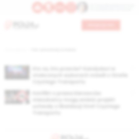
Św. Teresy Benedykty od Krzyża
Św. Kandydy Marii od Jezusa
Wesprzyj nas
Strona główna
TAG: samochody w mieście
Kto za, kto przeciw? Kandydaci w
stołecznych wyborach mówili o Strefie
Czystego Transportu
Konflikt o prawa kierowców:
mieszkańcy mogą wnieść projekt
uchwały o likwidacji Stref Czystego
Transportu