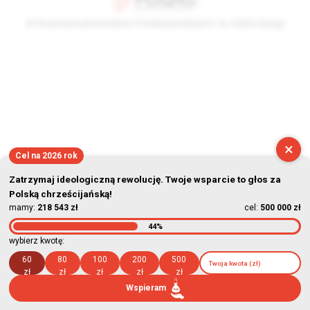
© Stowarzyszenie Kultury Chrześcijańskiej im. ks. Piotra Skargi
2026-08-09 11:18:27
×
Cel na 2026 rok
Zatrzymaj ideologiczną rewolucję. Twoje wsparcie to głos za
Polską chrześcijańską!
mamy:
218 543 zł
cel:
500 000 zł
44%
wybierz kwotę:
60
80
100
200
500
zł
zł
zł
zł
zł
Wspieram