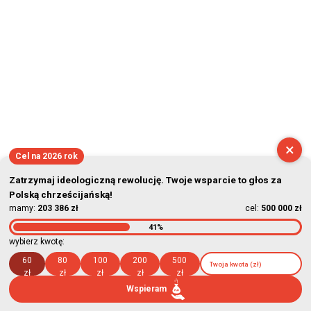
×
Cel na 2026 rok
Zatrzymaj ideologiczną rewolucję. Twoje wsparcie to głos za
Polską chrześcijańską!
mamy:
203 386 zł
cel:
500 000 zł
41%
wybierz kwotę:
60
80
100
200
500
zł
zł
zł
zł
zł
Wspieram