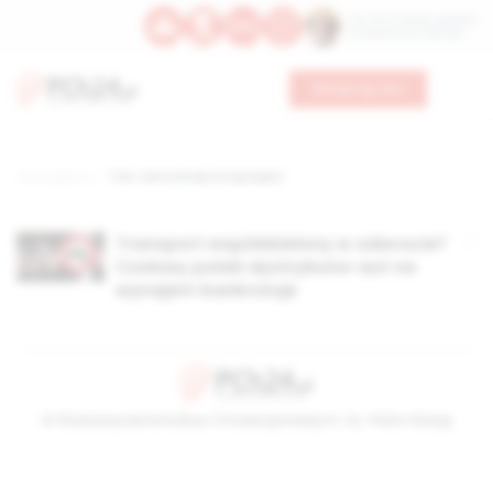
Św. Hormizdasa, papieża
Bł. Oktawiana, biskupa
Wesprzyj nas
Strona główna
TAG: samochody na wynajem
Transport współdzielony w odwrocie?
Czołowy polski dystrybutor aut na
wynajem bankrutuje
© Stowarzyszenie Kultury Chrześcijańskiej im. ks. Piotra Skargi
2026-08-06 17:21:32