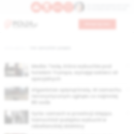
Św. Teresy Benedykty od Krzyża
Św. Kandydy Marii od Jezusa
Wesprzyj nas
Strona główna
TAG: samochód- pułapka
Media: Teslę, która wybuchła pod
hotelem Trumpa, wynajął żołnierz sił
specjalnych
Afganistan spłynął krwią. W zamachu
terrorystycznym zginęło co najmniej
80 osób
Syria: zamach w prowincji Aleppo.
Samochód-pułapka wybuchł w
rebelianckiej dzielnicy