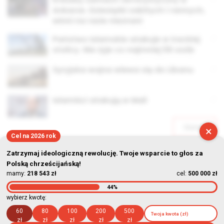
Ankarze. Dziesiątki zabitych i rannych,
winni na razie nieznani
Państwo Islamskie atakuje w irackiej
stolicy. Nie żyje co najmniej 59 osób
Syryjska wojna wlewa się do Libanu
Islamiści atakują w Mali
Starsze
×
Cel na 2026 rok
Zatrzymaj ideologiczną rewolucję. Twoje wsparcie to głos za
Polską chrześcijańską!
mamy:
218 543 zł
cel:
500 000 zł
44%
© Stowarzyszenie Kultury Chrześcijańskiej im. ks. Piotra Skargi
wybierz kwotę:
2026-08-09 08:30:20
60
80
100
200
500
zł
zł
zł
zł
zł