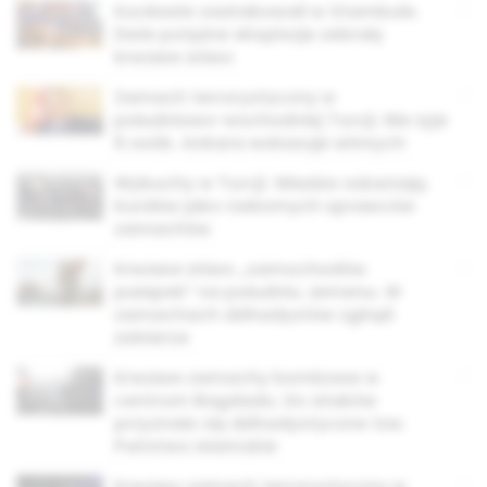
Kurdowie zaatakowali w Stambule.
Dwie potężne eksplozje zebrały
krwawe żniwo
Zamach terrorystyczny w
południowo-wschodniej Turcji. Nie żyje
6 osób. Ankara wskazuje winnych
Wybuchy w Turcji. Władze oskarżają
Kurdów jako rzekomych sprawców
zamachów
Krwawe żniwo „samochodów
pułapek” na południu Jemenu. W
zamachach dżihadystów zginęli
żołnierze
Krwawe zamachy bombowe w
centrum Bagdadu. Do ataków
przyznało się dżihadystyczne tzw.
Państwo Islamskie
Krwawy zamach terrorystyczny w