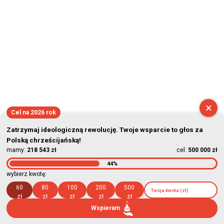
×
Cel na 2026 rok
Zatrzymaj ideologiczną rewolucję. Twoje wsparcie to głos za
Polską chrześcijańską!
mamy:
218 543 zł
cel:
500 000 zł
44%
wybierz kwotę:
60
80
100
200
500
zł
zł
zł
zł
zł
Wspieram