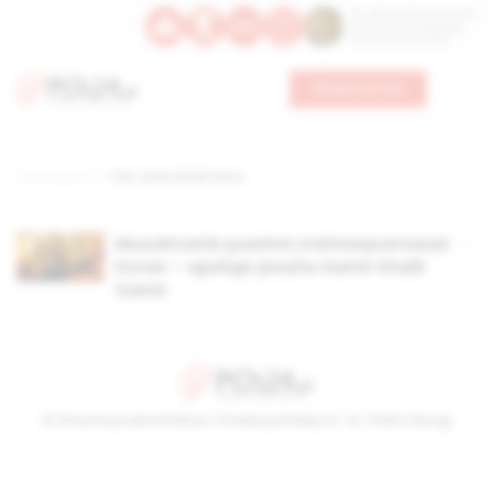
Św. Dominika Guzmana
Św. Emiliana, biskupa
Św. Zefiryna z Malii
Wesprzyj nas
Strona główna
TAG: Samir Khalil Samir
Muzułmanie powinni zreinterpretować
Koran – apeluje jezuita Samir Khalil
Samir
© Stowarzyszenie Kultury Chrześcijańskiej im. ks. Piotra Skargi
2026-08-08 09:22:23