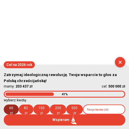
×
Cel na 2026 rok
Zatrzymaj ideologiczną rewolucję. Twoje wsparcie to głos za
Polską chrześcijańską!
mamy:
203 437 zł
cel:
500 000 zł
41%
wybierz kwotę:
60
80
100
200
500
zł
zł
zł
zł
zł
Wspieram