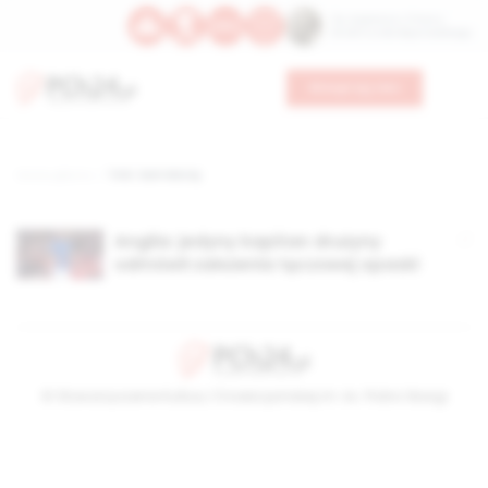
Św. Kajetana z Thieny
Bł. Edmunda Bojanowskiego
Wesprzyj nas
Strona główna
TAG: Sam Morsy
Anglia: jedyny kapitan drużyny
odmówił założenia tęczowej opaski
© Stowarzyszenie Kultury Chrześcijańskiej im. ks. Piotra Skargi
2026-08-07 04:12:25