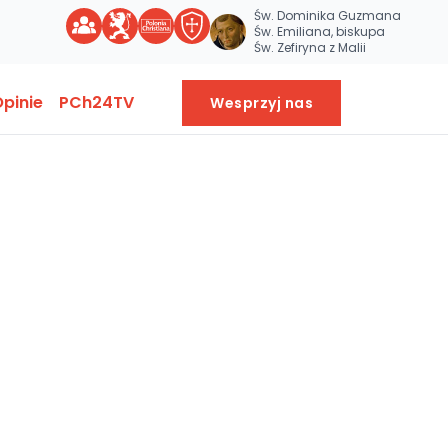
Św. Dominika Guzmana
Św. Emiliana, biskupa
Św. Zefiryna z Malii
pinie
PCh24TV
Wesprzyj nas