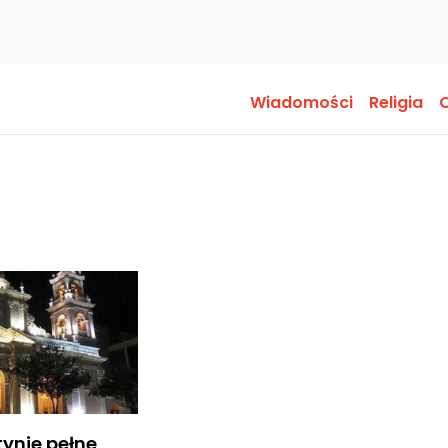
Wiadomości
Religia
O
tynie pełne