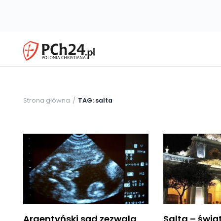
Strona główna
TAG: salta
Argentyński sąd zezwala
Salta – świą