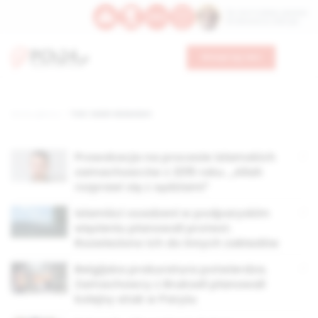
Św. Hormizdasa, papieża
Bł. Oktawiana, biskupa
Wesprzyj nas
Strona główna
TAG: Salah Abdeslam
Prowokacja na procesie islamskich
zamachowców z 2015 roku. „Allah
rozprawi się z sędziami”
Islamiści osadzeni w podparyskim
więzieniu planowali protest.
Rozwieziono ich do innych zakładów
Belgijska prokuratura potwierdza.
Zamachowcy z Brukseli planowali
kolejny atak w Paryżu