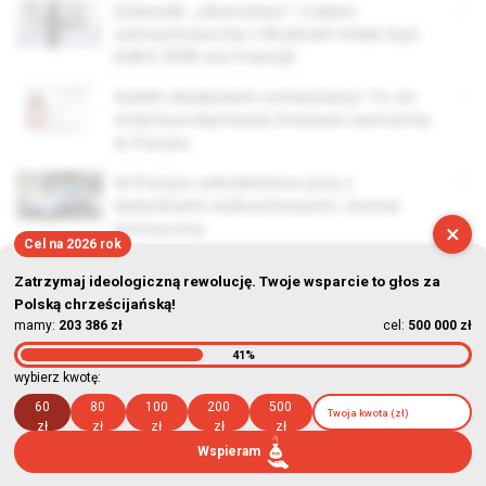
Dziennik „Liberation”: Celem
zamachowców z Brukseli miało być
EURO 2016 we Francji!
Salah Abdeslam schwytany! To on
miał koordynować krwawe zamachy
w Paryżu
W Paryżu odnaleziono pas z
ładunkami wybuchowymi. Został
porzucony
×
Cel na 2026 rok
Zatrzymaj ideologiczną rewolucję. Twoje wsparcie to głos za
Polską chrześcijańską!
mamy:
203 386 zł
cel:
500 000 zł
© Stowarzyszenie Kultury Chrześcijańskiej im. ks. Piotra Skargi
41%
wybierz kwotę:
2026-08-06 14:22:20
60
80
100
200
500
zł
zł
zł
zł
zł
Wspieram