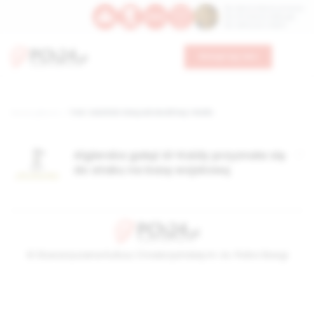
Św. Dominika Guzmana
Św. Emiliana, biskupa
Św. Zefiryna z Malii
Wesprzyj nas
Strona główna
TAG: Salaficki Związek Modlitwy i Walki
Algierska gałąź Al-Kaidy przyznała się
do ataku na bazę wojskową
© Stowarzyszenie Kultury Chrześcijańskiej im. ks. Piotra Skargi
2026-08-08 13:09:09