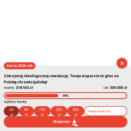
×
Cel na 2026 rok
Zatrzymaj ideologiczną rewolucję. Twoje wsparcie to głos za
Polską chrześcijańską!
mamy:
218 543 zł
cel:
500 000 zł
44%
wybierz kwotę:
60
80
100
200
500
zł
zł
zł
zł
zł
Wspieram