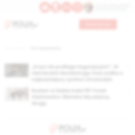
Św. Hormizdasa, papieża
Bł. Oktawiana, biskupa
Wesprzyj nas
Strona główna
TAG: sala plenarna
„Krzyż nie podlega negocjacjom”. W
niemieckim Bundestagu trwa walka o
najważniejszy symbol chrześcijan
Rozłam w klubie Kukiz‘15? Poseł
Siarkowska i Błeńska idą własną
drogą