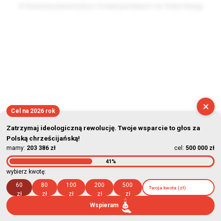
© Stowarzyszenie Kultury Chrześcijańskiej im. ks. Piotra Skargi
2026-08-06 12:47:43
×
Cel na 2026 rok
Zatrzymaj ideologiczną rewolucję. Twoje wsparcie to głos za
Polską chrześcijańską!
mamy:
203 386 zł
cel:
500 000 zł
41%
wybierz kwotę:
60
80
100
200
500
zł
zł
zł
zł
zł
Wspieram