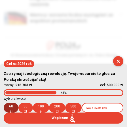
rasizmie
Niemcy: wzrasta liczba wystąpień ze
wspólnot protestanckich
© Stowarzyszenie Kultury Chrześcijańskiej im. ks. Piotra Skargi
×
Cel na 2026 rok
2026-08-10 20:50:00
Zatrzymaj ideologiczną rewolucję. Twoje wsparcie to głos za
Polską chrześcijańską!
mamy:
218 703 zł
cel:
500 000 zł
44%
wybierz kwotę:
60
80
100
200
500
zł
zł
zł
zł
zł
Wspieram