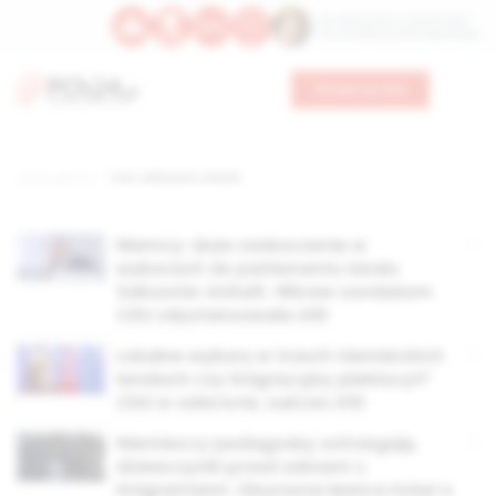
Św. Wawrzyńca, męczennika
Św. Amadeusza Portugalskiego
Wesprzyj nas
Strona główna
TAG: Saksonia-Anhalt
Niemcy: duże zaskoczenie w
wyborach do parlamentu landu
Saksonia-Anhalt. Wbrew sondażom
CDU zdystansowała AfD
Lokalne wybory w trzech niemieckich
landach czy imigracyjny plebiscyt?
CDU w odwrocie, sukces AfD
Niemieccy pedagodzy ostrzegają
dziewczynki przed seksem z
imigrantami. Oburzona lewica mówi o