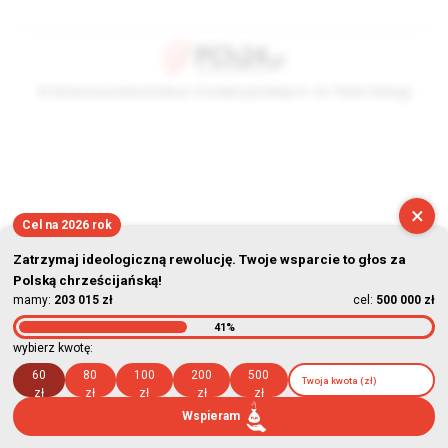
© Stowarzyszenie Kultury Chrześcijańskiej im. ks. Piotra Skargi
2026-08-06 06:00:10
×
Cel na 2026 rok
Zatrzymaj ideologiczną rewolucję. Twoje wsparcie to głos za
Polską chrześcijańską!
mamy:
203 015 zł
cel:
500 000 zł
41%
wybierz kwotę:
60
80
100
200
500
zł
zł
zł
zł
zł
Wspieram