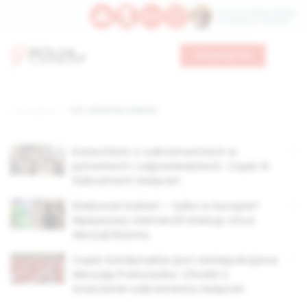
Św. Hormizdasa, papieża
Bł. Oktawiana, biskupa
Wesprzyj nas
Strona główna
TAG: sakrament święceń
Katechizm o sakramentach w
pytaniach i odpowiedziach. Część 6:
Sakrament święceń
Diakonat kobiet – tylko w Europie?
Wpływowy niemiecki biskup chce
decyzji Rzymu
Część kardynałów jest zaniepokojona
decyzją Franciszka. Chodzi o
znaczenie sakramentu święceń