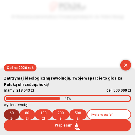
© Stowarzyszenie Kultury Chrześcijańskiej im. ks. Piotra Skargi
2026-08-08 21:27:46
×
Cel na 2026 rok
Zatrzymaj ideologiczną rewolucję. Twoje wsparcie to głos za
Polską chrześcijańską!
mamy:
218 543 zł
cel:
500 000 zł
44%
wybierz kwotę:
60
80
100
200
500
zł
zł
zł
zł
zł
Wspieram