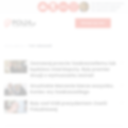
Św. Dominika Guzmana
Św. Emiliana, biskupa
Św. Zefiryna z Malii
Wesprzyj nas
Strona główna
TAG: Sakaszwili
Zeznawaj przeciw Saakaszwilemu lub
będziesz miał kłopoty. Były premier
Gruzji o wymuszaniu zeznań
Gruzińskie Marzenie bierze wszystko.
Koniec ery Saakaszwilego
Były szef KGB prezydentem Osetii
Południowej