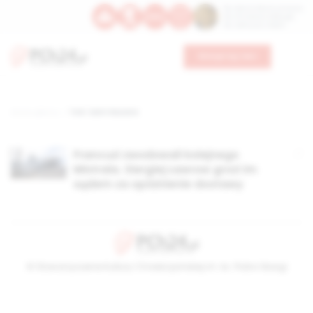
Św. Dominika Guzmana
Św. Emiliana, biskupa
Św. Zefiryna z Malii
Wesprzyj nas
Strona główna
TAG: Saint Nazaire
Francuzi zwodowali kolejnego
Mistrala. Siergiej Ławrow grozi im
sądem za opóźnienie dostawy
© Stowarzyszenie Kultury Chrześcijańskiej im. ks. Piotra Skargi
2026-08-08 18:48:20