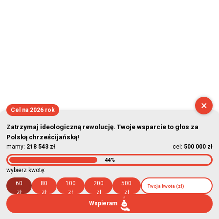
×
Cel na 2026 rok
Zatrzymaj ideologiczną rewolucję. Twoje wsparcie to głos za
Polską chrześcijańską!
mamy:
218 543 zł
cel:
500 000 zł
44%
wybierz kwotę:
60
80
100
200
500
zł
zł
zł
zł
zł
Wspieram