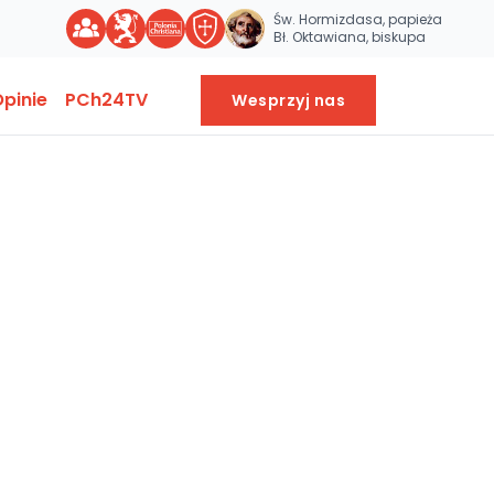
Św. Hormizdasa, papieża
Bł. Oktawiana, biskupa
pinie
PCh24TV
Wesprzyj nas