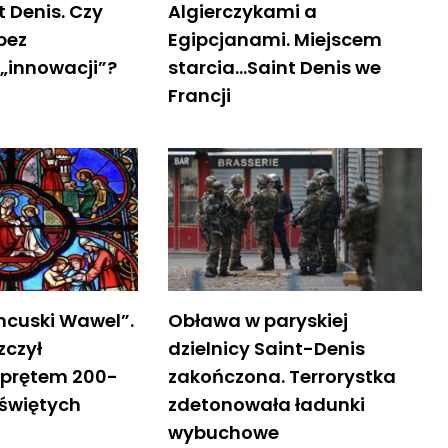
t Denis. Czy
Algierczykami a
 bez
Egipcjanami. Miejscem
 „innowacji”?
starcia…Saint Denis we
Francji
ncuski Wawel”.
Obława w paryskiej
zczył
dzielnicy Saint-Denis
prętem 200-
zakończona. Terrorystka
y świętych
zdetonowała ładunki
wybuchowe