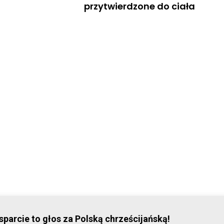
przytwierdzone do ciała
© Stowar
parcie to głos za Polską chrześcijańską!