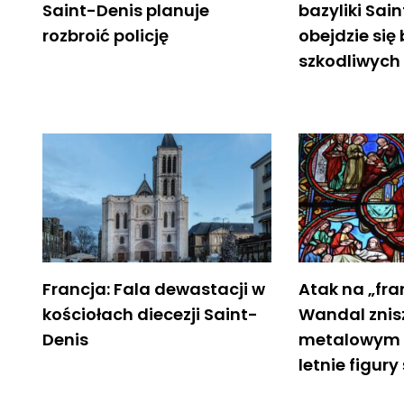
Saint-Denis planuje
bazyliki Sain
rozbroić policję
obejdzie się
szkodliwych
Francja: Fala dewastacji w
Atak na „fra
kościołach diecezji Saint-
Wandal znis
Denis
metalowym 
letnie figur