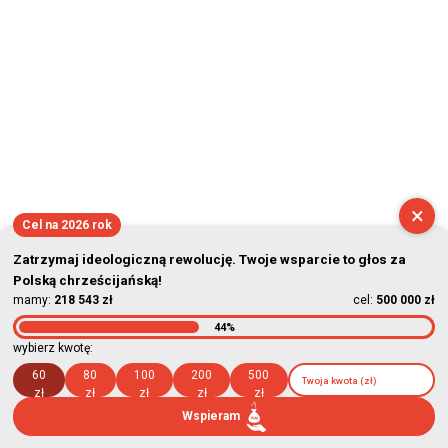
×
Cel na 2026 rok
Zatrzymaj ideologiczną rewolucję. Twoje wsparcie to głos za
Polską chrześcijańską!
mamy:
218 543 zł
cel:
500 000 zł
44%
wybierz kwotę:
60
80
100
200
500
zł
zł
zł
zł
zł
Wspieram