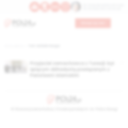
Św. Teresy Benedykty od Krzyża
Św. Kandydy Marii od Jezusa
Wesprzyj nas
Strona główna
TAG: Saifedin Rezgui
Przyjaciel zamachowca z Tunezji: był
śpiącym dżihadystą powiązanym z
Państwem Islamskim
© Stowarzyszenie Kultury Chrześcijańskiej im. ks. Piotra Skargi
2026-08-09 11:26:56