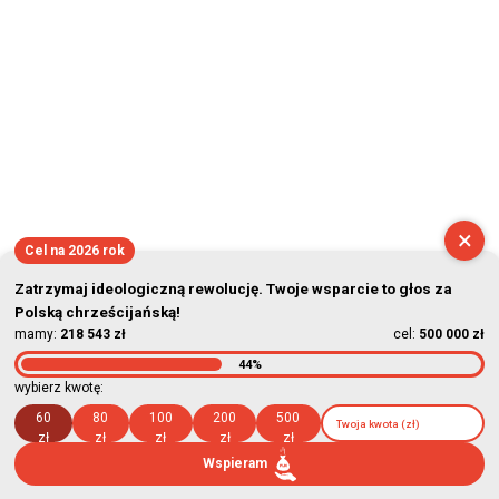
2026-08-09 10:37:04
×
Cel na 2026 rok
Zatrzymaj ideologiczną rewolucję. Twoje wsparcie to głos za
Polską chrześcijańską!
mamy:
218 543 zł
cel:
500 000 zł
44%
wybierz kwotę:
60
80
100
200
500
zł
zł
zł
zł
zł
Wspieram