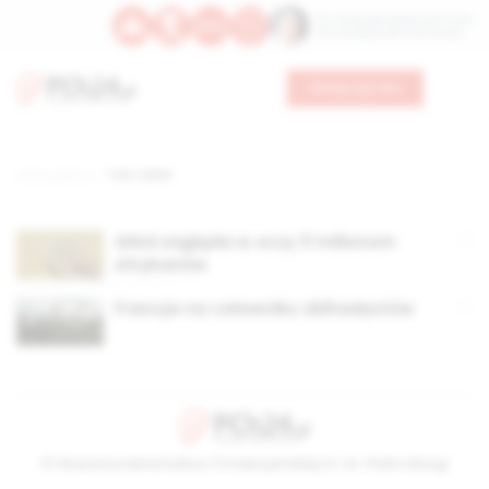
Św. Teresy Benedykty od Krzyża
Św. Kandydy Marii od Jezusa
Wesprzyj nas
Strona główna
TAG: Sahel
Głód zagląda w oczy 11 milionom
Afrykanów
Francja na celowniku dżihadystów
© Stowarzyszenie Kultury Chrześcijańskiej im. ks. Piotra Skargi