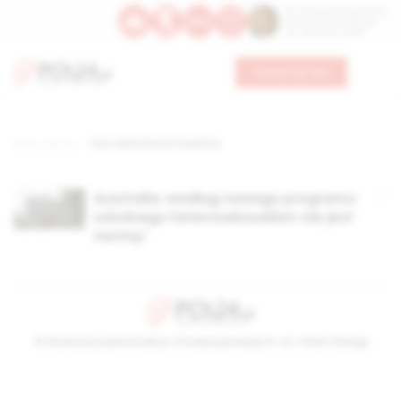
Św. Dominika Guzmana
Św. Emiliana, biskupa
Św. Zefiryna z Malii
Wesprzyj nas
Strona główna
TAG: Safe Schools Coalition
Australia: według nowego programu
szkolnego heteroseksualizm nie jest
normą!
© Stowarzyszenie Kultury Chrześcijańskiej im. ks. Piotra Skargi
2026-08-08 18:12:38