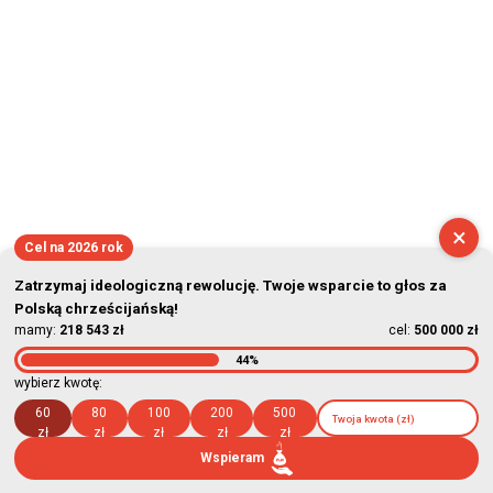
×
Cel na 2026 rok
Zatrzymaj ideologiczną rewolucję. Twoje wsparcie to głos za
Polską chrześcijańską!
mamy:
218 543 zł
cel:
500 000 zł
44%
wybierz kwotę:
60
80
100
200
500
zł
zł
zł
zł
zł
Wspieram