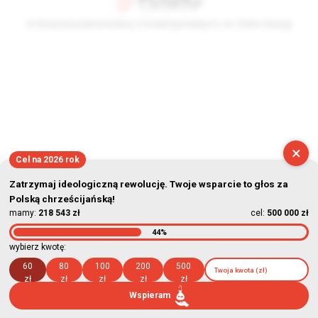
© Stowarzyszenie Kultury Chrześcijańskiej im. ks. Piotra Skargi
2026-08-08 10:45:00
×
Cel na 2026 rok
Zatrzymaj ideologiczną rewolucję. Twoje wsparcie to głos za
Polską chrześcijańską!
mamy:
218 543 zł
cel:
500 000 zł
44%
wybierz kwotę:
60
80
100
200
500
zł
zł
zł
zł
zł
Wspieram