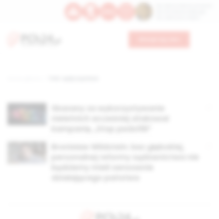
Św. Dominika Guzmana
Św. Emiliana, biskupa
Św. Zefiryna z Malii
Wesprzyj nas
Strona główna
TAG: sądy w polsce
Skazany za wykorzystywanie
nieletnich wcześniej atakował
kampanię „Stop pedofilii”
Bronisław Wildstein: bez głębokiej,
personalnej reformy sądownictwa nie
będziemy mieli sensownie
działającego państwa