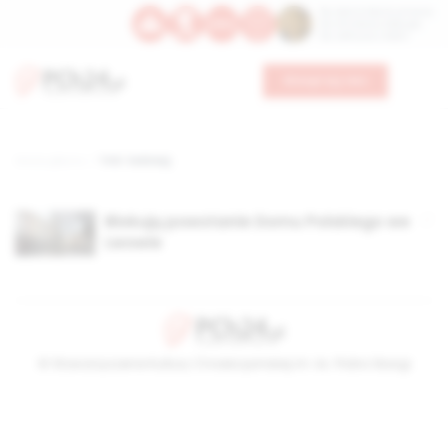
Św. Dominika Guzmana
Św. Emiliana, biskupa
Św. Zefiryna z Malii
Wesprzyj nas
Strona główna
TAG: Sadowyj
Blokują powstanie Domu Polskiego we
Lwowie
© Stowarzyszenie Kultury Chrześcijańskiej im. ks. Piotra Skargi
2026-08-08 21:24:22