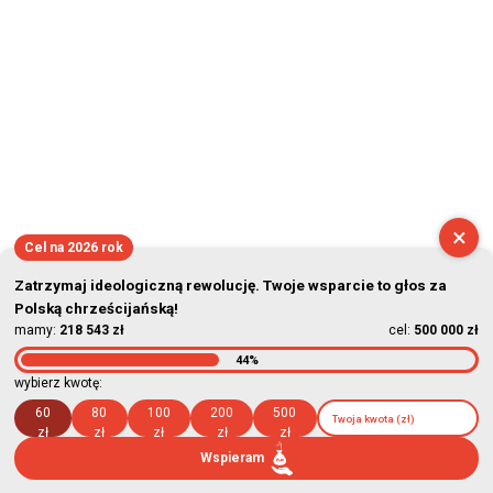
×
Cel na 2026 rok
Zatrzymaj ideologiczną rewolucję. Twoje wsparcie to głos za
Polską chrześcijańską!
mamy:
218 543 zł
cel:
500 000 zł
44%
wybierz kwotę:
60
80
100
200
500
zł
zł
zł
zł
zł
Wspieram