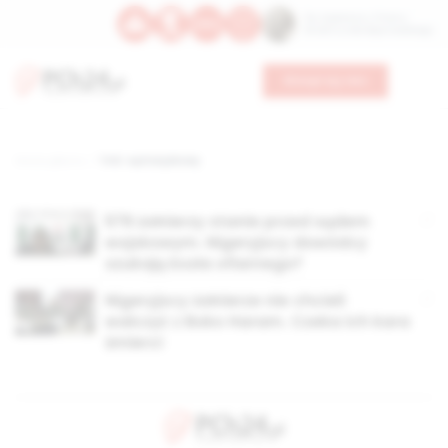
Św. Kajetana z Thieny
Bł. Edmunda Bojanowskiego
Wesprzyj nas
Strona główna
TAG: sąd wojskowy
579 żołnierzy stanie przed sądem
wojskowym. Nigeryjscy dowódcy
szukają kozła ofiarnego?
Nigeryjscy żołnierze nie chcieli
walczyć z Boko Haram. Czeka ich kara
śmierci