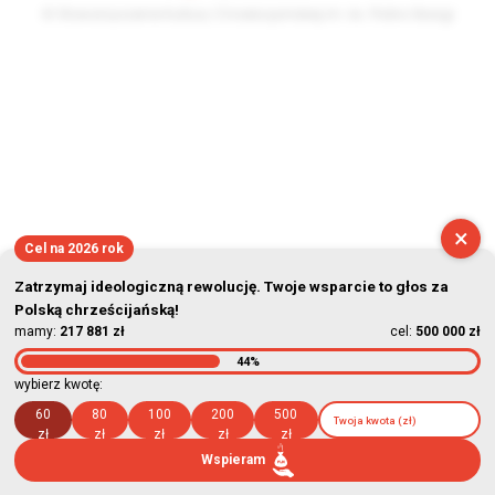
© Stowarzyszenie Kultury Chrześcijańskiej im. ks. Piotra Skargi
2026-08-07 17:38:13
×
Cel na 2026 rok
Zatrzymaj ideologiczną rewolucję. Twoje wsparcie to głos za
Polską chrześcijańską!
mamy:
217 881 zł
cel:
500 000 zł
44%
wybierz kwotę:
60
80
100
200
500
zł
zł
zł
zł
zł
Wspieram