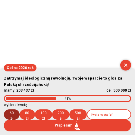
×
Cel na 2026 rok
Zatrzymaj ideologiczną rewolucję. Twoje wsparcie to głos za
Polską chrześcijańską!
mamy:
203 437 zł
cel:
500 000 zł
41%
wybierz kwotę:
60
80
100
200
500
zł
zł
zł
zł
zł
Wspieram