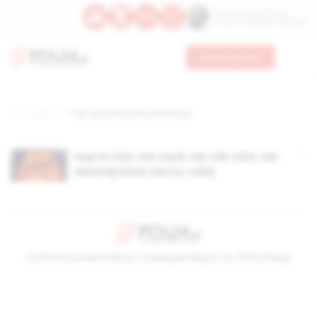
Św. Kajetana z Thieny
Bł. Edmunda Bojanowskiego
Wesprzyj nas
Strona główna
TAG: sąd w USA stanu Oklahoma
Sąd w USA: nie myśl, nie rób USG, nie
słuchaj bicia serca, zabij
© Stowarzyszenie Kultury Chrześcijańskiej im. ks. Piotra Skargi
2026-08-07 01:33:47