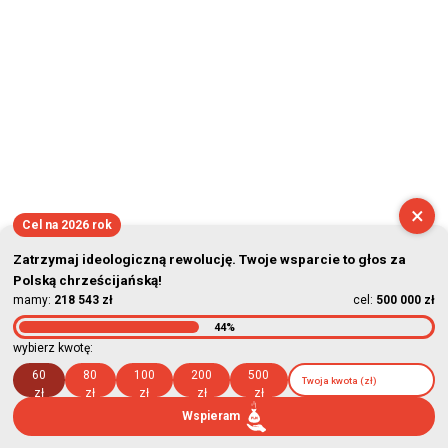
×
Cel na 2026 rok
Zatrzymaj ideologiczną rewolucję. Twoje wsparcie to głos za
Polską chrześcijańską!
mamy:
218 543 zł
cel:
500 000 zł
44%
wybierz kwotę:
60
80
100
200
500
zł
zł
zł
zł
zł
Wspieram