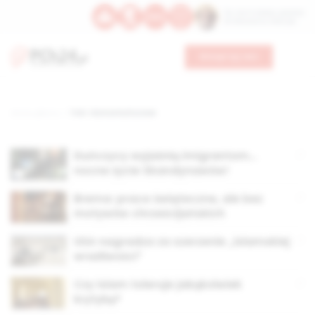
Św. Hormizdasa, papieża
Bł. Oktawiana, biskupa
Wesprzyj nas
Strona główna
TAG: różnice kulturowe
Duńczycy wyjaśnią imigrantom…
nocne życie Skandynawów!
Brema: prace świąteczne, ale bez
motywów chrześcijańskich
USA nagradza za szerzenie „islamskiej
wrażliwości”
Czy islam toleruje jakąkolwiek
krytykę?