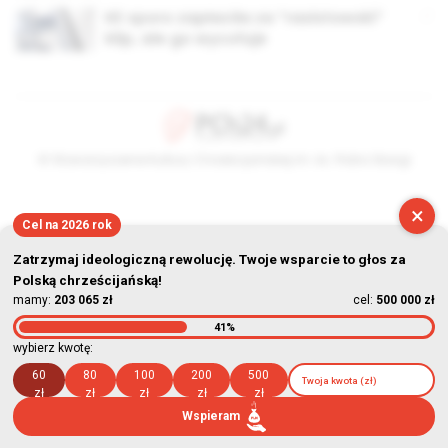
KE sporo zapłaciła za ”rasistowski”
klip, ale go wycofuje
© Stowarzyszenie Kultury Chrześcijańskiej im. ks. Piotra Skargi
2026-08-06 09:06:56
×
Cel na 2026 rok
Zatrzymaj ideologiczną rewolucję. Twoje wsparcie to głos za
Polską chrześcijańską!
mamy:
203 065 zł
cel:
500 000 zł
41%
wybierz kwotę:
60
80
100
200
500
zł
zł
zł
zł
zł
Wspieram