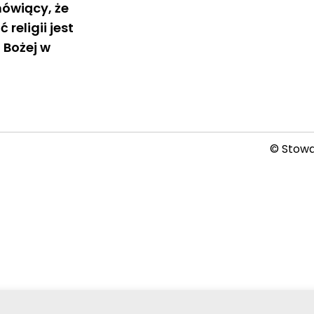
ówiący, że
religii jest
i Bożej w
© Stowar
2026-08-06