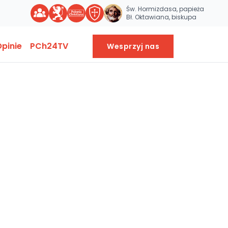
Św. Hormizdasa, papieża
Bł. Oktawiana, biskupa
pinie
PCh24TV
Wesprzyj nas