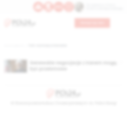
Św. Kajetana z Thieny
Bł. Edmunda Bojanowskiego
Wesprzyj nas
Strona główna
TAG: rozmowy w Genewie
Genewskie negocjacje z Iranem mogą
być przełomowe
© Stowarzyszenie Kultury Chrześcijańskiej im. ks. Piotra Skargi
2026-08-07 18:28:04