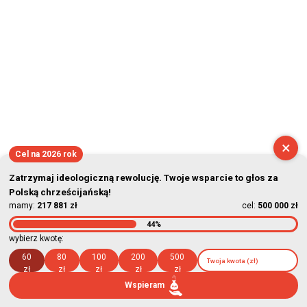
×
Cel na 2026 rok
Zatrzymaj ideologiczną rewolucję. Twoje wsparcie to głos za
Polską chrześcijańską!
mamy:
217 881 zł
cel:
500 000 zł
44%
wybierz kwotę:
60
80
100
200
500
zł
zł
zł
zł
zł
Wspieram