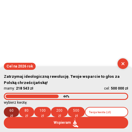
×
Cel na 2026 rok
Zatrzymaj ideologiczną rewolucję. Twoje wsparcie to głos za
Polską chrześcijańską!
mamy:
218 543 zł
cel:
500 000 zł
44%
wybierz kwotę:
60
80
100
200
500
zł
zł
zł
zł
zł
Wspieram