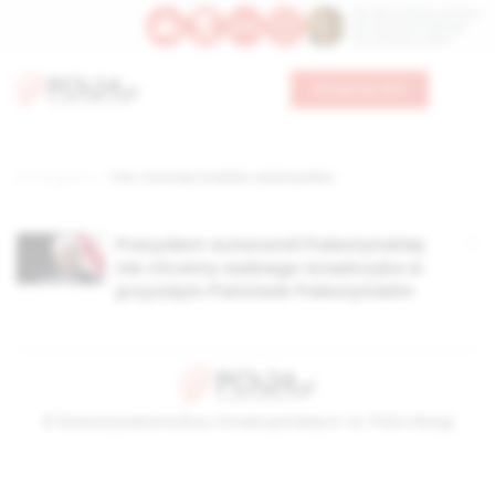
Św. Dominika Guzmana
Św. Emiliana, biskupa
Św. Zefiryna z Malii
Wesprzyj nas
Strona główna
TAG: rozmowy izraelsko-palestyńskie
Prezydent Autonomii Palestyńskiej:
nie chcemy żadnego Izraelczyka w
przyszłym Państwie Palestyńskim
© Stowarzyszenie Kultury Chrześcijańskiej im. ks. Piotra Skargi
2026-08-08 14:56:04