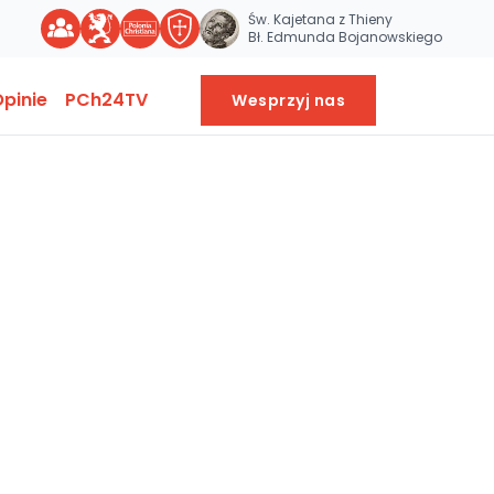
Św. Kajetana z Thieny
Bł. Edmunda Bojanowskiego
pinie
PCh24TV
Wesprzyj nas