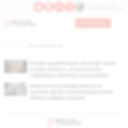
Św. Kajetana z Thieny
Bł. Edmunda Bojanowskiego
Wesprzyj nas
Strona główna
TAG: rozbrojenie Polski
Polska uzupełni braki amunicji? Senat
przyjął ustawę o „finansowaniu
rozbudowy zdolności do produkcji”
Minister Rau ponagla Niemcy w
sprawie zgody na przekazanie przez
Polskę czołgów Leopard