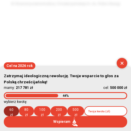
© Stowarzyszenie Kultury Chrześcijańskiej im. ks. Piotra Skargi
2026-08-07 14:35:39
×
Cel na 2026 rok
Zatrzymaj ideologiczną rewolucję. Twoje wsparcie to głos za
Polską chrześcijańską!
mamy:
217 781 zł
cel:
500 000 zł
44%
wybierz kwotę:
60
80
100
200
500
zł
zł
zł
zł
zł
Wspieram