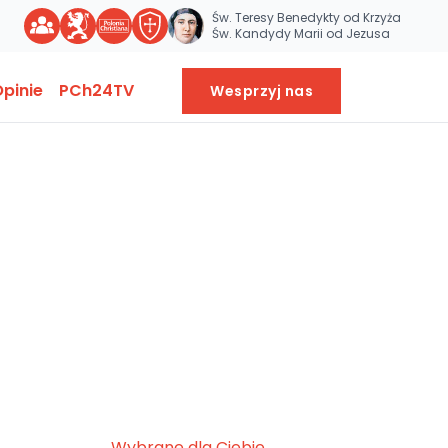
Św. Teresy Benedykty od Krzyża
Św. Kandydy Marii od Jezusa
pinie
PCh24TV
Wesprzyj nas
Wybrane dla Ciebie