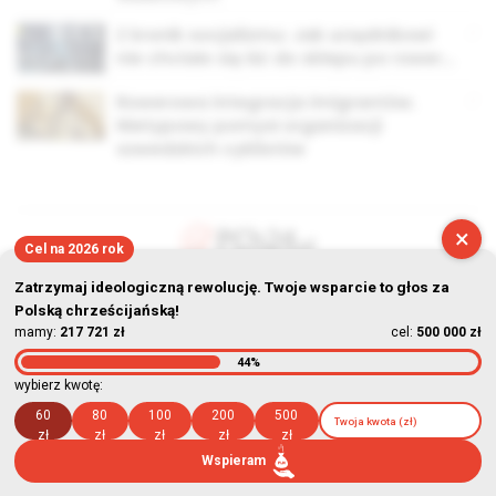
Z kronik socjalizmu: Jak urzędnikowi
nie chciało się iść do sklepu po rower…
Rowerowa integracja imigrantów.
Nietypowy pomysł organizacji
szwedzkich cyklistów
×
Cel na 2026 rok
© Stowarzyszenie Kultury Chrześcijańskiej im. ks. Piotra Skargi
Zatrzymaj ideologiczną rewolucję. Twoje wsparcie to głos za
Polską chrześcijańską!
2026-08-07 10:11:32
mamy:
217 721 zł
cel:
500 000 zł
44%
wybierz kwotę:
60
80
100
200
500
zł
zł
zł
zł
zł
Wspieram