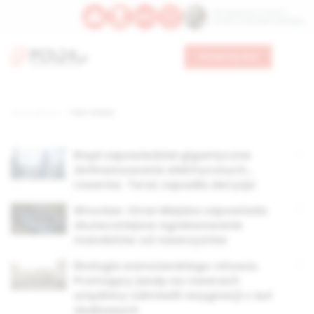
Św. Kajetana z Thieny
Bł. Edmunda Bojanowskiego
Wesprzyj nas
Strona główna
TAG: rowery
Rząd zapowiedział gigantyczne
dofinansowania elektrycznych…
rowerów. Teraz zapadła decyzja
Wrocław: Straż Miejska zapowiada
skuteczniejsze egzekwowanie
mandatów od rowerzystów
Ekologia warszawskiego ratusza.
Promujący jazdę na rowerach
urzędnicy odmówili rezygnacji z aut
służbowych