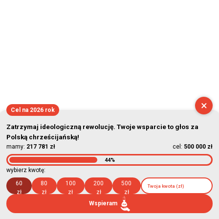
×
Cel na 2026 rok
Zatrzymaj ideologiczną rewolucję. Twoje wsparcie to głos za
Polską chrześcijańską!
mamy:
217 781 zł
cel:
500 000 zł
44%
wybierz kwotę:
60
80
100
200
500
zł
zł
zł
zł
zł
Wspieram