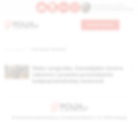
Św. Kajetana z Thieny
Bł. Edmunda Bojanowskiego
Wesprzyj nas
Strona główna
TAG: Rouyn-Noranda
Śluby i pogrzeby. Kanadyjska siostra
zakonna z prawem prowadzenia
kolejnej katolickiej ceremonii
© Stowarzyszenie Kultury Chrześcijańskiej im. ks. Piotra Skargi
2026-08-07 14:54:35