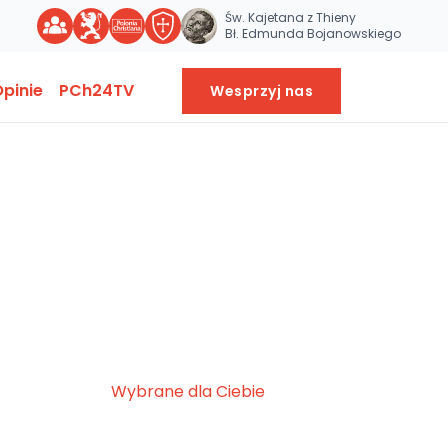
Św. Kajetana z Thieny
Bł. Edmunda Bojanowskiego
pinie
PCh24TV
Wesprzyj nas
Wybrane dla Ciebie