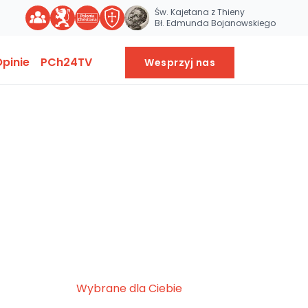
Św. Kajetana z Thieny
Bł. Edmunda Bojanowskiego
pinie
PCh24TV
Wesprzyj nas
Wybrane dla Ciebie