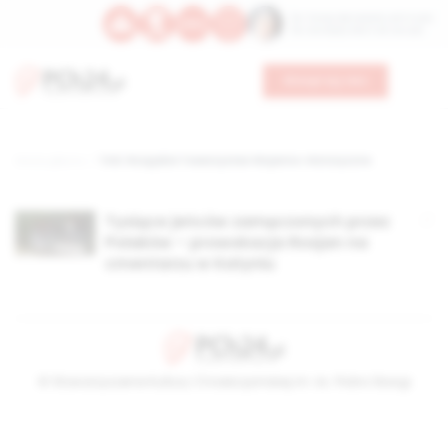
Św. Teresy Benedykty od Krzyża
Św. Kandydy Marii od Jezusa
Wesprzyj nas
Strona główna
TAG: Rosyjskie Towarzystwo Wojenno-Historyczne
Tysiące jeńców zamęczonych przez
Polaków – prowokacja Rosjan na
cmentarzu w Katyniu
© Stowarzyszenie Kultury Chrześcijańskiej im. ks. Piotra Skargi
2026-08-09 06:10:42