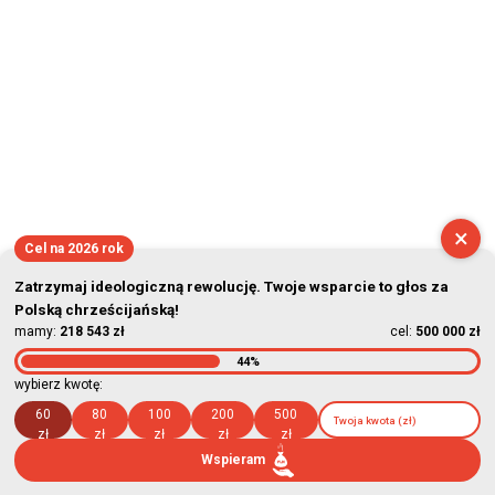
×
Cel na 2026 rok
Zatrzymaj ideologiczną rewolucję. Twoje wsparcie to głos za
Polską chrześcijańską!
mamy:
218 543 zł
cel:
500 000 zł
44%
wybierz kwotę:
60
80
100
200
500
zł
zł
zł
zł
zł
Wspieram