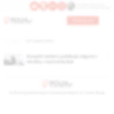
Św. Kajetana z Thieny
Bł. Edmunda Bojanowskiego
Wesprzyj nas
Strona główna
TAG: rosyjski żołnierz
Rosyjski żołnierz publikuje zdjęcia z
Ukrainy z wyrzutnią Buk
© Stowarzyszenie Kultury Chrześcijańskiej im. ks. Piotra Skargi
2026-08-07 09:41:29