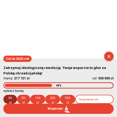
×
Cel na 2026 rok
Zatrzymaj ideologiczną rewolucję. Twoje wsparcie to głos za
Polską chrześcijańską!
mamy:
217 721 zł
cel:
500 000 zł
44%
wybierz kwotę:
60
80
100
200
500
zł
zł
zł
zł
zł
Wspieram