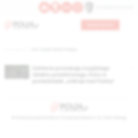
Św. Oswalda, męczennika
Wesprzyj nas
Strona główna
TAG: rosyjski obiekt latający
Żołnierze poszukują rosyjskiego
obiektu powietrznego, który w
poniedziałek „zniknął nad Polską”
© Stowarzyszenie Kultury Chrześcijańskiej im. ks. Piotra Skargi
2026-08-05 22:34:34