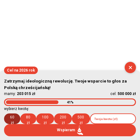
×
Cel na 2026 rok
Zatrzymaj ideologiczną rewolucję. Twoje wsparcie to głos za
Polską chrześcijańską!
mamy:
203 015 zł
cel:
500 000 zł
41%
wybierz kwotę:
60
80
100
200
500
zł
zł
zł
zł
zł
Wspieram