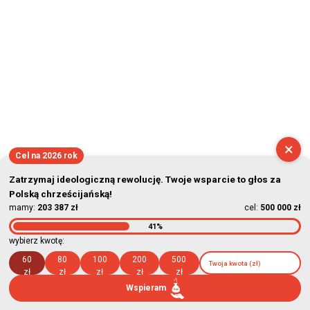
×
Cel na 2026 rok
Zatrzymaj ideologiczną rewolucję. Twoje wsparcie to głos za
Polską chrześcijańską!
mamy:
203 387 zł
cel:
500 000 zł
41%
wybierz kwotę:
60
80
100
200
500
zł
zł
zł
zł
zł
Wspieram