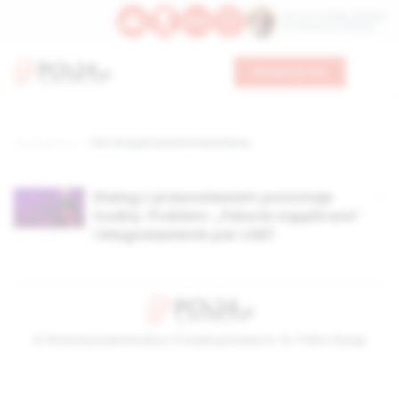
Św. Hormizdasa, papieża
Bł. Oktawiana, biskupa
Wesprzyj nas
Strona główna
TAG: Rosyjski Kościół Prawosławny
Dialog z prawosławiem pozostaje
trudny. Problem: „Fiducia supplicans”
i błogosławienie par LGBT
© Stowarzyszenie Kultury Chrześcijańskiej im. ks. Piotra Skargi
2026-08-06 20:51:45